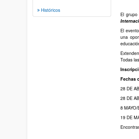
Históricos
El grupo
Internac
El event
una opor
educació
Extendem
Todas las
Inscripc
Fechas c
28 DE ABR
28 DE AB
8 MAYO/E
19 DE MAY
Encontra