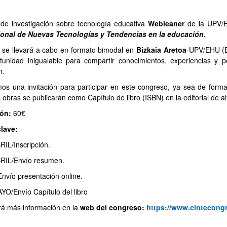
 de investigación sobre tecnología educativa
Webleaner
de la UPV/EH
ional de Nuevas Tecnologías y Tendencias en la educación.
o se llevará a cabo en formato bimodal en
Bizkaia Aretoa
-UPV/EHU (B
tunidad inigualable para compartir conocimientos, experiencias y p
n.
os una invitación para participar en este congreso, ya sea de form
 obras se publicarán como Capítulo de libro (ISBN) en la editorial de a
ión:
60€
lave:
IL/Inscripción.
RIL/Envío resumen.
nvío presentación online.
O/Envío Capítulo del libro
rá más información en la
web del congreso:
https://www.cintecong