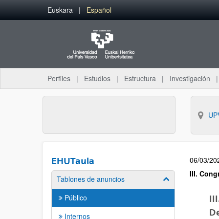
Euskara
Español
Perfiles
Estudios
Estructura
Investigación
UP
06/03/20
EHUTaula
III. Con
Tablones de anuncios
Público
II
De
Internos