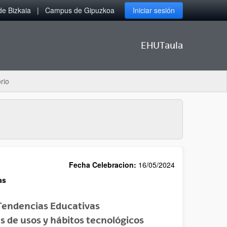
e Bizkaia
Campus de Gipuzkoa
Iniciar sesión
EHUTaula
rio
Fecha Celebracion:
16/05/2024
as
 Tendencias Educativas
vés de usos y hábitos tecnológicos