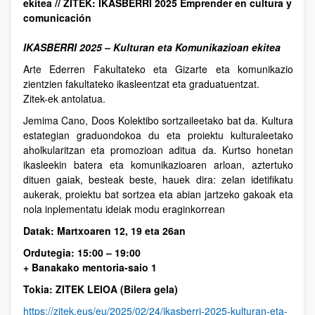
ekitea // ZITEK: IKASBERRI 2025 Emprender en cultura y
comunicación
IKASBERRI 2025 – Kulturan eta Komunikazioan ekitea
Arte Ederren Fakultateko eta Gizarte eta komunikazio
zientzien fakultateko ikasleentzat eta graduatuentzat.
Zitek-ek antolatua.
Jemima Cano, Doos Kolektibo sortzaileetako bat da. Kultura
estategian graduondokoa du eta proiektu kulturaleetako
aholkularitzan eta promozioan aditua da. Kurtso honetan
ikasleekin batera eta komunikazioaren arloan, aztertuko
dituen gaiak, besteak beste, hauek dira: zelan idetifikatu
aukerak, proiektu bat sortzea eta abian jartzeko gakoak eta
nola inplementatu ideiak modu eraginkorrean
Datak: Martxoaren 12, 19 eta 26an
Ordutegia: 15:00 – 19:00
+ Banakako mentoria-saio 1
Tokia: ZITEK LEIOA (Bilera gela)
https://zitek.eus/eu/2025/02/24/ikasberri-2025-kulturan-eta-