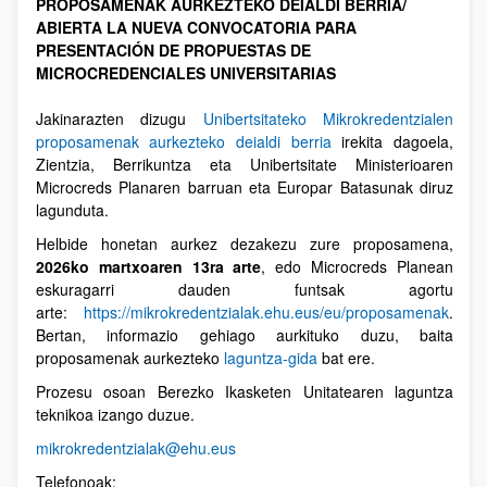
PROPOSAMENAK AURKEZTEKO DEIALDI BERRIA/
ABIERTA LA NUEVA CONVOCATORIA PARA
PRESENTACIÓN DE PROPUESTAS DE
MICROCREDENCIALES UNIVERSITARIAS
Jakinarazten dizugu
Unibertsitateko Mikrokredentzialen
proposamenak aurkezteko deialdi berria
irekita dagoela,
Zientzia, Berrikuntza eta Unibertsitate Ministerioaren
Microcreds Planaren barruan eta Europar Batasunak diruz
lagunduta.
Helbide honetan aurkez dezakezu zure proposamena,
2026ko martxoaren 13ra arte
, edo Microcreds Planean
eskuragarri dauden funtsak agortu
arte:
https://mikrokredentzialak.ehu.eus/eu/proposamenak
.
Bertan, informazio gehiago aurkituko duzu, baita
proposamenak aurkezteko
laguntza-gida
bat ere.
Prozesu osoan Berezko Ikasketen Unitatearen laguntza
teknikoa izango duzue.
mikrokredentzialak@ehu.eus
Telefonoak: