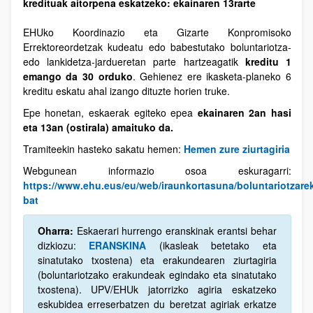
kredituak aitorpena eskatzeko: ekainaren 13rarte
EHUko Koordinazio eta Gizarte Konpromisoko
Errektoreordetzak kudeatu edo babestutako boluntariotza-
edo lankidetza-jardueretan parte hartzeagatik
kreditu 1
emango da 30 orduko
. Gehienez ere ikasketa-planeko 6
kreditu eskatu ahal izango dituzte horien truke.
Epe honetan, eskaerak egiteko epea
ekainaren 2an hasi
eta 13an (ostirala) amaituko da.
Tramiteekin hasteko sakatu hemen:
Hemen zure ziurtagiria
Webgunean informazio osoa eskuragarri:
https://www.ehu.eus/eu/web/iraunkortasuna/boluntariotzarek
bat
Oharra:
Eskaerari hurrengo eranskinak erantsi behar
dizkiozu:
ERANSKINA
(ikasleak betetako eta
sinatutako txostena) eta erakundearen ziurtagiria
(boluntariotzako erakundeak egindako eta sinatutako
txostena). UPV/EHUk jatorrizko agiria eskatzeko
eskubidea erreserbatzen du beretzat agiriak erkatze