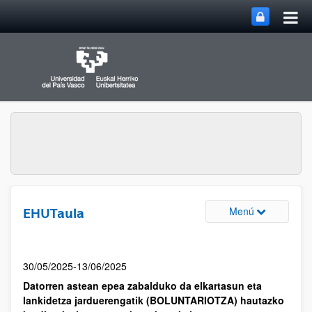
Menú
EHUTaula
30/05/2025-13/06/2025
Datorren astean epea zabalduko da elkartasun eta
lankidetza jarduerengatik (BOLUNTARIOTZA) hautazko