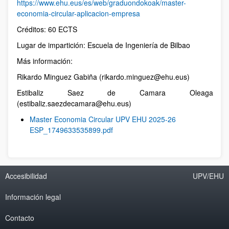
https://www.ehu.eus/es/web/graduondokoak/master-
economia-circular-aplicacion-empresa
Créditos: 60 ECTS
Lugar de impartición: Escuela de Ingeniería de Bilbao
Más información:
Rikardo Minguez Gabiña (rikardo.minguez@ehu.eus)
Estibaliz Saez de Camara Oleaga
(estibaliz.saezdecamara@ehu.eus)
Master Economia Circular UPV EHU 2025-26
ESP_1749633535899.pdf
Accesibilidad
UPV/EHU
Información legal
Contacto