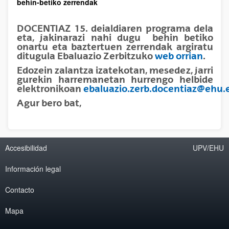
behin-betiko zerrendak
DOCENTIAZ 15. deialdiaren programa dela
eta, jakinarazi nahi dugu
behin betiko
onartu eta baztertuen zerrendak
argiratu
ditugula Ebaluazio Zerbitzuko
web orrian
.
Edozein zalantza izatekotan, mesedez, jarri
gurekin harremanetan hurrengo helbide
elektronikoan
ebaluazio.zerb.docentiaz@ehu.
Agur bero bat,
Accesibilidad
UPV/EHU
Información legal
Contacto
Mapa