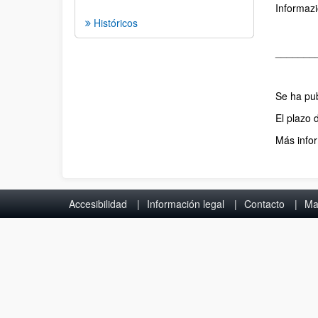
Informaz
Históricos
_______
Se ha pub
El plazo 
Más info
Accesibilidad
Información legal
Contacto
Ma