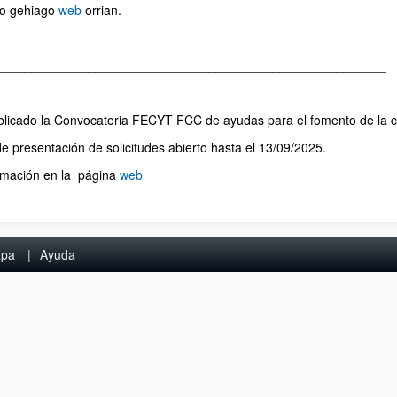
io gehiago
web
orrian.
_______________________________________________________
licado la Convocatoria FECYT FCC de ayudas para el fomento de la cult
de presentación de solicitudes abierto hasta el 13/09/2025.
rmación en la página
web
pa
Ayuda