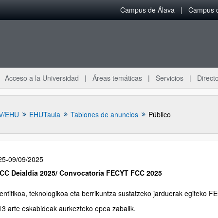
Campus de Álava
Campus d
Acceso a la Universidad
Áreas temáticas
Servicios
Directo
V/EHU
EHUTaula
Tablones de anuncios
Público
25-09/09/2025
CC Deialdia 2025/ Convocatoria FECYT FCC 2025
ientifikoa, teknologikoa eta berrikuntza sustatzeko jarduerak egiteko F
3 arte eskabideak aurkezteko epea zabalik.