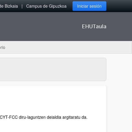
e Bizkaia
Campus de Gipuzkoa
Iniciar sesión
EHUTaula
rio
ECYT-FCC diru-laguntzen deialdia argitaratu da.