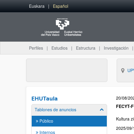
Euskara
Español
Perfiles
Estudios
Estructura
Investigación
UP
20/08/20
EHUTaula
FECYT-F
Tablones de anuncios
Kultura z
Público
2025/09/1
Internos