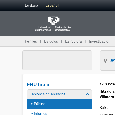
Euskara
Español
Perfiles
Estudios
Estructura
Investigación
UP
12/09/20
EHUTaula
Hitzaldia
Tablones de anuncios
Villatoro
Público
Kaixo,
Internos