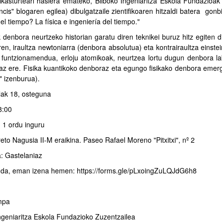
kasturteari hasiera emateko, Bilboko Ingeniaritza Eskola Fundazioak 
cis" blogaren egilea) dibulgatzaile zientifikoaren hitzaldi batera gon
 el tiempo? La física e ingeniería del tiempo."
k denbora neurtzeko historian garatu diren teknikei buruz hitz egiten d
en, iraultza newtoniarra (denbora absolutua) eta kontrairaultza einstei
untzionamendua, erloju atomikoak, neurtzea lortu dugun denbora labu
az ere. Fisika kuantikoko denboraz eta egungo fisikako denbora emerge
n" izenburua).
ilak 18, osteguna
8:00
 1 ordu inguru
eto Nagusia II-M eraikina. Paseo Rafael Moreno "Pitxitxi", nº 2
: Gastelaniaz
da, eman izena hemen: https://forms.gle/pLxoingZuLQJdG6h8
,
mpa
ngeniaritza Eskola Fundazioko Zuzentzailea