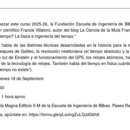
________________________________________________________
ezar este curso 2025-26, la Fundación Escuela de Ingeniería de Bilb
r científico Francis Villatoro, autor del blog La Ciencia de la Mula Fra
 tiempo? La física e ingeniería del tiempo."
 habla de las distintas técnicas desarrolladas en la historia para la 
espués de Galileo, la revolución newtoniana (el tiempo absoluto) y la c
e luz de Einstein y el funcionamiento del GPS, los relojes atómicos, 
o de la tecnología de relojes. También habla del tiempo en física cuánti
 tiempo no existe").
ueves 18 de Septiembre
:00
 1 hora aprox.
la Magna Edificio II-M de la Escuela de Ingeniería de Bilbao. Paseo Raf
ta, apúntate en: https://forms.gle/pLxoingZuLQJdG6h8