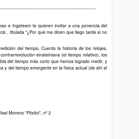
_______________________________________
ao e Ingeteam te quieren invitar a una ponencia del
ncis , titulada "¿Por qué me dicen que llego tarde si no
medición del tiempo. Cuenta la historia de los relojes,
ontrarrevolución einsteiniana (el tiempo relativo), los
habla del tiempo más corto que hemos logrado medir, y
ca y del tiempo emergente en la física actual (de ahí el
ael Moreno "Pitxitxi", nº 2