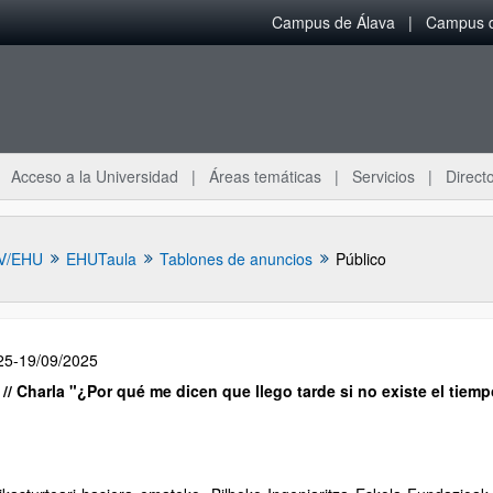
Campus de Álava
Campus d
Acceso a la Universidad
Áreas temáticas
Servicios
Directo
V/EHU
EHUTaula
Tablones de anuncios
Público
25-19/09/2025
 // Charla "¿Por qué me dicen que llego tarde si no existe el tiemp