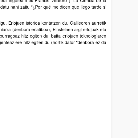
eta Ingeteam-ek Francis Villatoro ( "La Ciencia de la
bidatu nahi zaitu "¿Por qué me dicen que llego tarde si
igu. Erlojuen istorioa kontatzen du, Galileoren aurretik
niarra (denbora erlatiboa), Einsteinen argi-erlojuak eta
rragoaz hitz egiten du, baita erlojuen teknologiaren
nteaz ere hitz egiten du (hortik dator "denbora ez da