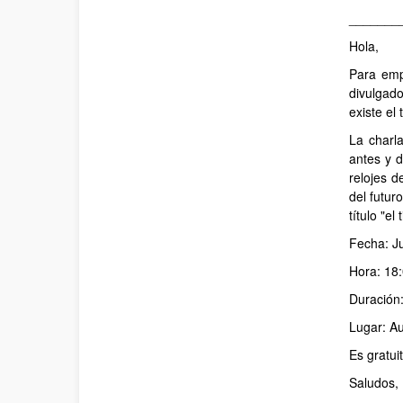
_______
Hola,
Para emp
divulgado
existe el
La charla
antes y d
relojes d
del futur
título "el
Fecha: J
Hora: 18
Duración:
Lugar: Au
Es gratui
Saludos,