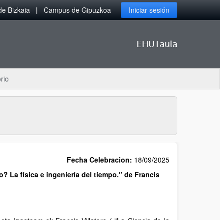
e Bizkaia
Campus de Gipuzkoa
Iniciar sesión
EHUTaula
rio
Fecha Celebracion:
18/09/2025
o? La física e ingeniería del tiempo." de Francis