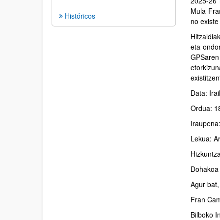
2025-26 i
Mula Fran
Históricos
no existe
Hitzaldia
eta ondor
GPSaren f
etorkizun
existitze
Data: Ira
Ordua: 1
Iraupena:
Lekua: Ar
Hizkuntza
Dohakoa 
Agur bat
Fran Ca
Bilboko I