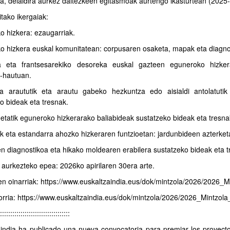
a, deialdira aurkez daitezkeen egitasmoak aurtengo ikasturtean (2025
tako ikergaiak:
 hizkera: ezaugarriak.
o hizkera euskal komunitatean: corpusaren osaketa, mapak eta diagno
a eta frantsesarekiko desoreka euskal gazteen eguneroko hizker
a-hautuan.
a araututik eta arautu gabeko hezkuntza edo aisialdi antolatutik
o bideak eta tresnak.
tatik eguneroko hizkerarako baliabideak sustatzeko bideak eta tresna
k eta estandarra ahozko hizkeraren funtzioetan: jardunbideen azterketa 
n diagnostikoa eta hikako moldearen erabilera sustatzeko bideak eta t
aurkezteko epea: 2026ko apirilaren 30era arte.
ren oinarriak: https://www.euskaltzaindia.eus/dok/mintzola/2026/202
orria: https://www.euskaltzaindia.eus/dok/mintzola/2026/2026_Mintzo
::::::::::::::::::::::::::::::::::
india ha publicado una nueva convocatoria para premiar los proyecto