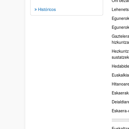
Ohi bezal
Históricos
Lehenetsi
Eguneroko
Egunerok
Gazteler
hizkuntz
Hezkuntz
sustatzek
Hedabidee
Euskalkia
Hitanoare
Eskaerak 
Deialdia
Eskaera-
:::::::::::::::
Euskaltza