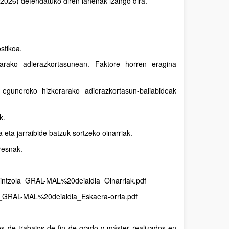
-2026) defendatuko diren lanenak izango dira.
stikoa.
arako adierazkortasunean. Faktore horren eragina
 eguneroko hizkerarako adierazkortasun-baliabideak
k.
eta jarraibide batzuk sortzeko oinarriak.
resnak.
6_Mintzola_GRAL-MAL%20deialdia_Oinarriak.pdf
la_GRAL-MAL%20deialdia_Eskaera-orria.pdf
s de trabajos de fin de grado y máster realizados en