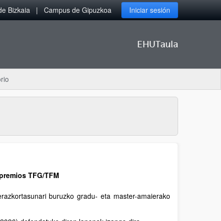
e Bizkaia
Campus de Gipuzkoa
Iniciar sesión
EHUTaula
rio
a premios TFG/TFM
dierazkortasunari buruzko gradu- eta master-amaierako