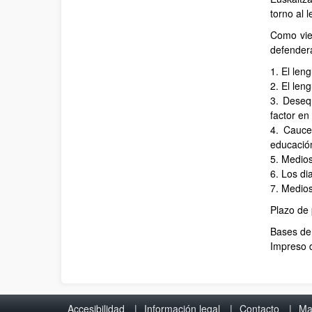
torno al 
Como vien
defenderá
1. El leng
2. El len
3. Desequ
factor en 
4. Cauce
educación
5. Medios
6. Los di
7. Medios
Plazo de 
Bases de
Impreso 
Accesibilidad
Información legal
Contacto
Ma