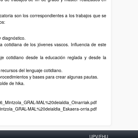
atoria son los correspondientes a los trabajos que se
os:
 diagnóstico.
la cotidiana de los jóvenes vascos. Influencia de este
aje cotidiano desde la educación reglada y desde la
ecursos del lenguaje cotidiano.
s procedimientos y bases para crear algunas pautas.
olde de hika.
2026_Mintzola_GRAL-MAL%20deialdia_Oinarriak.pdf
_Mintzola_GRAL-MAL%20deialdia_Eskaera-orria.pdf
UPV/EHU