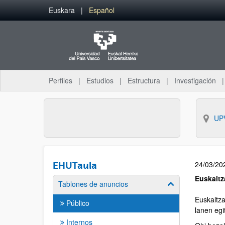
Euskara
Español
Perfiles
Estudios
Estructura
Investigación
UP
24/03/20
EHUTaula
Euskaltz
Tablones de anuncios
Euskaltza
Público
lanen eg
Internos