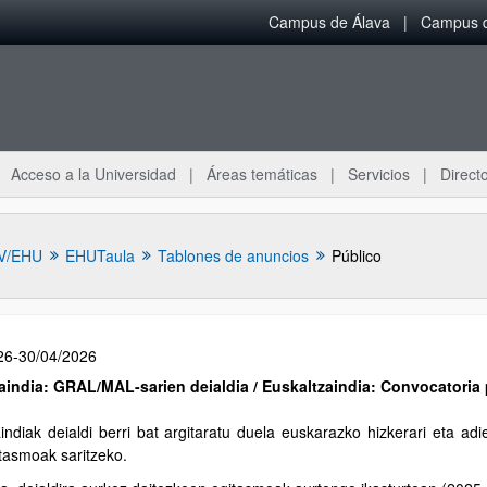
Campus de Álava
Campus d
Acceso a la Universidad
Áreas temáticas
Servicios
Directo
V/EHU
EHUTaula
Tablones de anuncios
Público
26-30/04/2026
aindia: GRAL/MAL-sarien deialdia / Euskaltzaindia: Convocatori
indiak deialdi berri bat argitaratu duela euskarazko hizkerari eta a
itasmoak saritzeko.