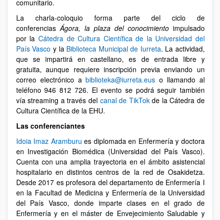
comunitario.
La charla-coloquio forma parte del ciclo de
conferencias
Ágora, la plaza del conocimiento
impulsado
por la
Cátedra de Cultura Científica de la Universidad del
País Vasco
y la
Biblioteca Municipal de Iurreta
. La actividad,
que se impartirá en castellano, es de entrada libre y
gratuita, aunque requiere inscripción previa enviando un
correo electrónico a
biblioteka@iurreta.eus
o llamando al
teléfono 946 812 726. El evento se podrá seguir también
vía streaming a través del
canal de TikTok
de la Cátedra de
Cultura Científica de la EHU.
Las conferenciantes
Idoia Imaz Aramburu
es diplomada en Enfermería y doctora
en Investigación Biomédica (Universidad del País Vasco).
Cuenta con una amplia trayectoria en el ámbito asistencial
hospitalario en distintos centros de la red de Osakidetza.
Desde 2017 es profesora del departamento de Enfermería I
en la Facultad de Medicina y Enfermería de la Universidad
del País Vasco, donde imparte clases en el grado de
Enfermería y en el máster de Envejecimiento Saludable y