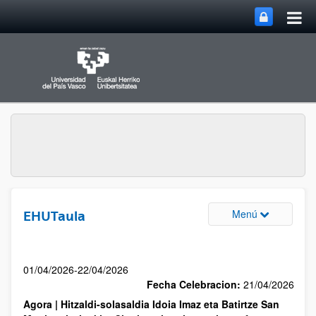
Menú
EHUTaula
01/04/2026-22/04/2026
Fecha Celebracion:
21/04/2026
Agora | Hitzaldi-solasaldia Idoia Imaz eta Batirtze San