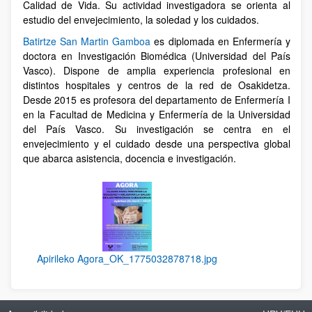
Calidad de Vida. Su actividad investigadora se orienta al
estudio del envejecimiento, la soledad y los cuidados.
Batirtze San Martin Gamboa
es diplomada en Enfermería y
doctora en Investigación Biomédica (Universidad del País
Vasco). Dispone de amplia experiencia profesional en
distintos hospitales y centros de la red de Osakidetza.
Desde 2015 es profesora del departamento de Enfermería I
en la Facultad de Medicina y Enfermería de la Universidad
del País Vasco. Su investigación se centra en el
envejecimiento y el cuidado desde una perspectiva global
que abarca asistencia, docencia e investigación.
Apirileko Agora_OK_1775032878718.jpg