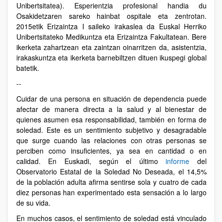
Unibertsitatea). Esperientzia profesional handia du
Osakidetzaren sareko hainbat ospitale eta zentrotan.
2015etik Erizaintza I saileko irakaslea da Euskal Herriko
Unibertsitateko Medikuntza eta Erizaintza Fakultatean. Bere
ikerketa zahartzean eta zaintzan oinarritzen da, asistentzia,
irakaskuntza eta ikerketa barnebiltzen dituen ikuspegi global
batetik.
--
Cuidar de una persona en situación de dependencia puede
afectar de manera directa a la salud y al bienestar de
quienes asumen esa responsabilidad, también en forma de
soledad. Este es un sentimiento subjetivo y desagradable
que surge cuando las relaciones con otras personas se
perciben como insuficientes, ya sea en cantidad o en
calidad. En Euskadi, según el último
informe
del
Observatorio Estatal de la Soledad No Deseada, el 14,5%
de la población adulta afirma sentirse sola y cuatro de cada
diez personas han experimentado esta sensación a lo largo
de su vida.
En muchos casos, el sentimiento de soledad está vinculado