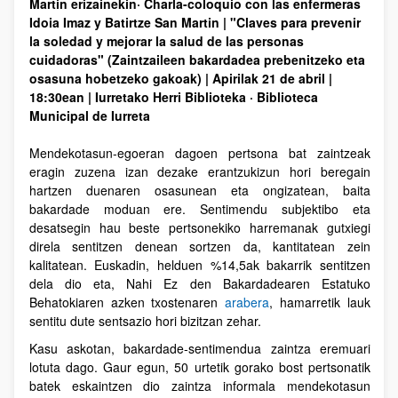
Martin erizainekin· Charla-coloquio con las enfermeras
Idoia Imaz y Batirtze San Martin | "Claves para prevenir
la soledad y mejorar la salud de las personas
cuidadoras" (Zaintzaileen bakardadea prebenitzeko eta
osasuna hobetzeko gakoak) | Apirilak 21 de abril |
18:30ean | Iurretako Herri Biblioteka · Biblioteca
Municipal de Iurreta
Mendekotasun-egoeran dagoen pertsona bat zaintzeak
eragin zuzena izan dezake erantzukizun hori beregain
hartzen duenaren osasunean eta ongizatean, baita
bakardade moduan ere. Sentimendu subjektibo eta
desatsegin hau beste pertsonekiko harremanak gutxiegi
direla sentitzen denean sortzen da, kantitatean zein
kalitatean. Euskadin, helduen %14,5ak bakarrik sentitzen
dela dio eta, Nahi Ez den Bakardadearen Estatuko
Behatokiaren azken txostenaren
arabera
, hamarretik lauk
sentitu dute sentsazio hori bizitzan zehar.
Kasu askotan, bakardade-sentimendua zaintza eremuari
lotuta dago. Gaur egun, 50 urtetik gorako bost pertsonatik
batek eskaintzen dio zaintza informala mendekotasun