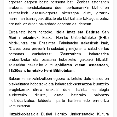
egoeran dagoen beste pertsona bati. Zenbait azterlanen
arabera, mendekotasuna duen pertsonarekin bizi diren
zaintzaileek osasun-egoera okerragoa dute, gizarte-
harreman txarragoak dituzte eta bizi-kalitate txikiagoa, batez
ere nahi ez duten bakardade egoeran daudenean.
Errealitate horri heltzeko,
Idoia Imaz eta Batirtze San
Martin erizainek
, Euskal Herriko Unibertsitateko (EHU)
Medikuntza eta Erizaintza Fakultateko irakasleak biak,
"Claves para prevenir la soledad y mejorar la salud de las
personas cuidadoras” (Zaintzaileen bakardadea
prebenitzeko eta osasuna hobetzeko gakoak) hitzaldi-
solasaldia eskainiko dute
apirilaren 21ean, asteartean
,
18:30ean, Iurretako Herri Bibliotekan
.
Saioan zehar zaintzaileen egoera aztertuko dute eta euren
bizi-kalitatea hobetzeko eta bakardade-sentsazioa leuntzeko
eraginkorrak direla erakutsi duten hainbat estrategia
aurkeztuko dituzte, esate baterako balorazio
indibidualizatua, taldeetan parte hartzea edo errefortzu
komunitarioa.
Hitzaldi-solasaldia Euskal Herriko Unibertsitateko Kultura