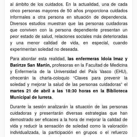
al ámbito de los cuidados. En la actualidad, una de cada
cinco personas mayores de 50 años proporciona cuidados
informales a otra persona en situación de dependencia.
Diversos estudios muestran que las personas cuidadoras
que conviven con la persona dependiente presentan un
peor estado de salud, relaciones sociales más deterioradas
y una menor calidad de vida, en especial, cuando
experimentan soledad no deseada.
Para abordar esta realidad,
las enfermeras Idoia Imaz y
Batirtze San Martin,
profesoras en la Facultad de Medicina
y Enfermería de la Universidad del País Vasco (EHU),
ofrecerán la charla-coloquio “Claves para prevenir la
soledad y mejorar la salud de las personas cuidadoras” el
martes 21 de abril a las 18:30 horas en la Biblioteca
Municipal de Iurreta
.
Durante la sesión analizarán la situación de las personas
cuidadoras y presentarán diversas estrategias que han
demostrado ser eficaces a la hora de mejorar la calidad de
vida y reducir la sensación de soledad como la valoración
individualizada, la participación en grupos o el refuerzo