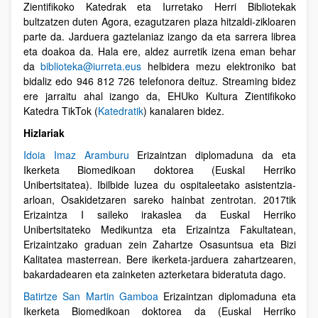
Zientifikoko Katedrak eta Iurretako Herri Bibliotekak
bultzatzen duten Agora, ezagutzaren plaza hitzaldi-zikloaren
parte da. Jarduera gaztelaniaz izango da eta sarrera librea
eta doakoa da. Hala ere, aldez aurretik izena eman behar
da
biblioteka@iurreta.eus
helbidera mezu elektroniko bat
bidaliz edo 946 812 726 telefonora deituz. Streaming bidez
ere jarraitu ahal izango da, EHUko Kultura Zientifikoko
Katedra TikTok (
Katedratik
) kanalaren bidez.
Hizlariak
Idoia Imaz Aramburu
Erizaintzan diplomaduna da eta
Ikerketa Biomedikoan doktorea (Euskal Herriko
Unibertsitatea). Ibilbide luzea du ospitaleetako asistentzia-
arloan, Osakidetzaren sareko hainbat zentrotan. 2017tik
Erizaintza I saileko irakaslea da Euskal Herriko
Unibertsitateko Medikuntza eta Erizaintza Fakultatean,
Erizaintzako graduan zein Zahartze Osasuntsua eta Bizi
Kalitatea masterrean. Bere ikerketa-jarduera zahartzearen,
bakardadearen eta zainketen azterketara bideratuta dago.
Batirtze San Martin Gamboa
Erizaintzan diplomaduna eta
Ikerketa Biomedikoan doktorea da (Euskal Herriko