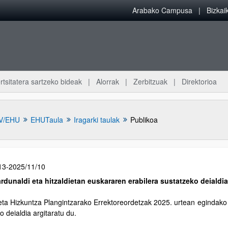
Arabako Campusa
Bizka
rtsitatera sartzeko bideak
Alorrak
Zerbitzuak
Direktorioa
V/EHU
EHUTaula
Iragarki taulak
Publikoa
13-2025/11/10
jardunaldi eta hitzaldietan euskararen erabilera sustatzeko deialdi
ta Hizkuntza Plangintzarako Errektoreordetzak 2025. urtean egindako bi
o deialdia argitaratu du.