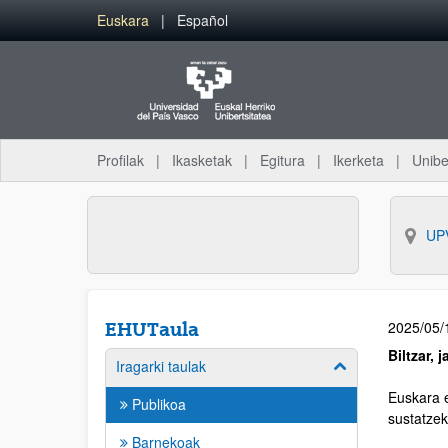
Euskara
Español
Profilak
Ikasketak
Egitura
Ikerketa
Unibe
UP
2025/05/
EHUTaula
Biltzar, 
Iragarki taulak
Euskara e
Publikoa
sustatzek
Barnekoak