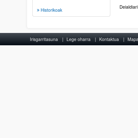
Deialdiar
Historikoak
Irisgarritasuna
Lege oharra
Kontaktua
Map