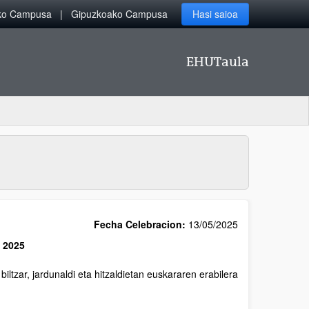
iko Campusa
Gipuzkoako Campusa
Hasi saioa
EHUTaula
Fecha Celebracion:
13/05/2025
a 2025
ltzar, jardunaldi eta hitzaldietan euskararen erabilera