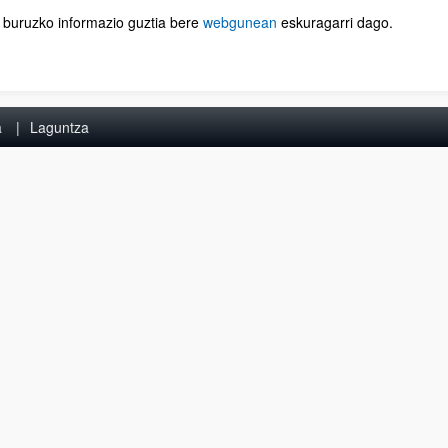
i buruzko informazio guztia bere
webgunean
eskuragarri dago.
a
Laguntza