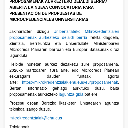
PROPOSAMENAK AURKEZTEKO DEIALDI BERRIA/
ABIERTA LA NUEVA CONVOCATORIA PARA
PRESENTACIÓN DE PROPUESTAS DE
MICROCREDENCIALES UNIVERSITARIAS
Jakinarazten dizugu
Unibertsitateko Mikrokredentzialen
proposamenak aurkezteko deialdi berria
irekita dagoela,
Zientzia, Berrikuntza eta Unibertsitate Ministerioaren
Microcreds Planaren barruan eta Europar Batasunak diruz
lagunduta.
Helbide honetan aurkez dezakezu zure proposamena,
2026ko martxoaren 13ra arte, edo Microcreds Planean
eskuragarri dauden funtsak agortu
arte:
https://mikrokredentzialak.ehu.eus/eu/proposamenak
.
Bertan, informazio gehiago aurkituko duzu, baita
proposamenak aurkezteko
laguntza-gida
bat ere.
Prozesu osoan Berezko Ikasketen Unitatearen laguntza
teknikoa izango duzue.
mikrokredentzialak@ehu.eus
Telefonoak: