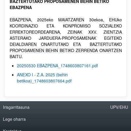
BAZTERTUTAKO PROPOSAMENEN BEHIN BETIKO
EBAZPENA
EBAZPENA, 2025eko MAIATZAREN 30ekoa, EHUko
KOORDINAZIO ETA KONPROMISO SOZIALEKO
ERREKTOREORDEARENA, ZEINAK XXV. ZIENTZIA
ASTERAKO JARDUERA-PROPOSAMENAK EGITEKO
DEIALDIAREN ONARTUTAKO ETA BAZTERTUTAKO
PROPOSAMENEN BEHIN BETIKO ZERRENDA ONARTZEN
BAITU.
20250530 EBAZPENA_1748603807161.pdf
ANEXO I - Z.A. 2025 (behin
betikoa)_1748603807664.pdf
Irisgarritasuna
UPV/EHU
Lege oharra