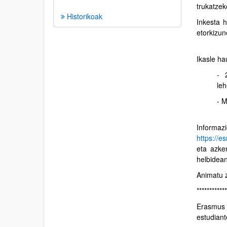
trukatzek
Historikoak
Inkesta 
etorkizun
Ikasle ha
- 
leh
- M
Informazi
https://e
eta azke
helbidean
Animatu z
************
Erasmus 
estudiant