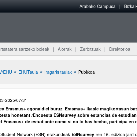
Arabako Campusa
Bizka
rtsitatera sartzeko bideak
Alorrak
Zerbitzuak
Direktorioa
V/EHU
EHUTaula
Iragarki taulak
Publikoa
03-2025/07/31
y Erasmus+ egonaldiei buruz. Erasmus+ ikasle mugikortasun bat 
kesta honetan! /Encuesta ESNsurvey sobre estancias de estudiant
d Erasmus+ de estudiante como si no lo has hecho, participa en 
Student Network (ESN) erakundeak
ESNsurvey
-ren 16. edizioa jarr