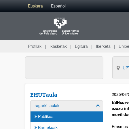
Euskara
Español
Profilak
Ikasketak
Egitura
Ikerketa
Unibe
UP
2025/06/
EHUTaula
ESNsurve
Iragarki taulak
ezazu in
movilida
Publikoa
Erasmus 
Barnekoak