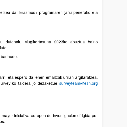
obetzea da, Erasmus+ programaren jarraipenerako eta
artu dutenak. Mugikortasuna 2023ko abuztua baino
dute.
a badaude.
ri, eta espero da lehen emaitzak urrian argitaratzea,
Nsurvey-ko taldera jo dezakezue
surveyteam@esn.org
a mayor iniciativa europea de investigación dirigida por
es.