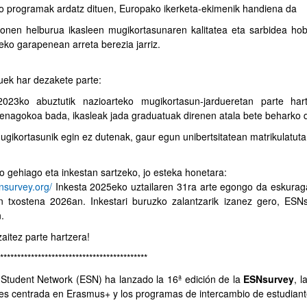
o programak ardatz dituen, Europako ikerketa-ekimenik handiena da
honen helburua ikasleen mugikortasunaren kalitatea eta sarbidea h
eko garapenean arreta berezia jarriz.
uek har dezakete parte:
2023ko abuztutik nazioarteko mugikortasun-jardueretan parte h
enagokoa bada, ikasleak jada graduatuak direnen atala bete beharko 
ugikortasunik egin ez dutenak, gaur egun unibertsitatean matrikulatut
o gehiago eta inkestan sartzeko, jo esteka honetara:
snsurvey.org/
Inkesta 2025eko uztailaren 31ra arte egongo da eskuragar
n txostena 2026an. Inkestari buruzko zalantzarik izanez gero, ES
.
aitez parte hartzera!
*******************************************
Student Network (ESN) ha lanzado la 16ª edición de la
ESNsurvey
, l
es centrada en Erasmus+ y los programas de intercambio de estudiant