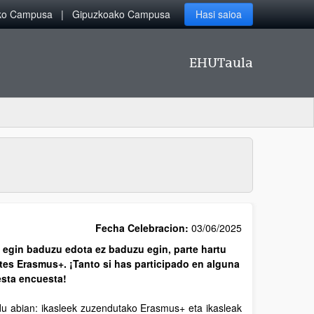
iko Campusa
Gipuzkoako Campusa
Hasi saioa
EHUTaula
Fecha Celebracion:
03/06/2025
egin baduzu edota ez baduzu egin, parte hartu
es Erasmus+. ¡Tanto si has participado en alguna
esta encuesta!
i du abian: ikasleek zuzendutako Erasmus+ eta ikasleak