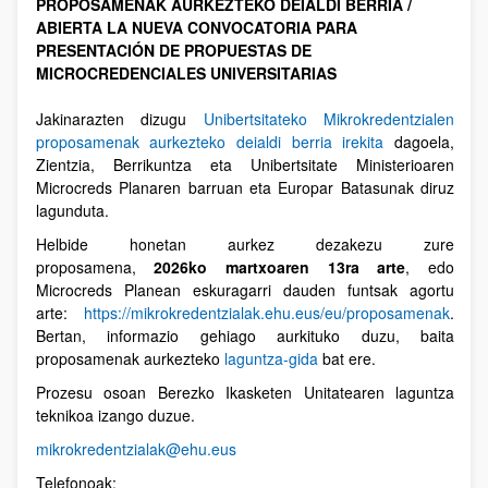
PROPOSAMENAK AURKEZTEKO DEIALDI BERRIA /
ABIERTA LA NUEVA CONVOCATORIA PARA
PRESENTACIÓN DE PROPUESTAS DE
MICROCREDENCIALES UNIVERSITARIAS
Jakinarazten dizugu
Unibertsitateko Mikrokredentzialen
proposamenak aurkezteko deialdi berria irekita
dagoela,
Zientzia, Berrikuntza eta Unibertsitate Ministerioaren
Microcreds Planaren barruan eta Europar Batasunak diruz
lagunduta.
Helbide honetan aurkez dezakezu zure
proposamena,
2026ko martxoaren 13ra arte
, edo
Microcreds Planean eskuragarri dauden funtsak agortu
arte:
https://mikrokredentzialak.ehu.eus/eu/proposamenak
.
Bertan, informazio gehiago aurkituko duzu, baita
proposamenak aurkezteko
laguntza-gida
bat ere.
Prozesu osoan Berezko Ikasketen Unitatearen laguntza
teknikoa izango duzue.
mikrokredentzialak@ehu.eus
Telefonoak: