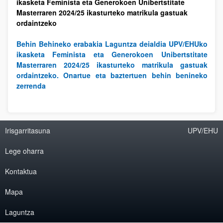
ikasketa Feminista eta Generokoen Unibertstitate
Masterraren 2024/25 ikasturteko matrikula gastuak
ordaintzeko
Behin Behineko erabakia Laguntza deialdia UPV/EHUko
ikasketa Feminista eta Generokoen Unibertstitate
Masterraren 2024/25 ikasturteko matrikula gastuak
ordaintzeko. Onartue eta baztertuen behin benineko
zerrenda
Irisgarritasuna
UPV/EHU
Lege oharra
Kontaktua
Mapa
Laguntza