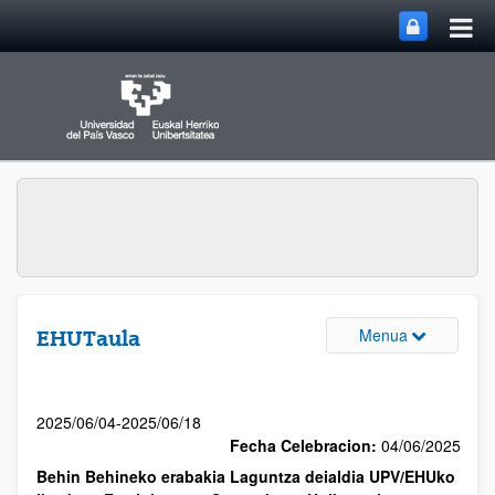
Menua
EHUTaula
2025/06/04-2025/06/18
Fecha Celebracion:
04/06/2025
Behin Behineko erabakia Laguntza deialdia UPV/EHUko