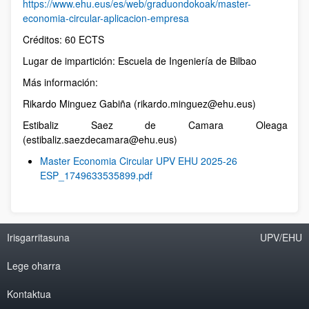
https://www.ehu.eus/es/web/graduondokoak/master-
economia-circular-aplicacion-empresa
Créditos: 60 ECTS
Lugar de impartición: Escuela de Ingeniería de Bilbao
Más información:
Rikardo Minguez Gabiña (rikardo.minguez@ehu.eus)
Estibaliz Saez de Camara Oleaga
(estibaliz.saezdecamara@ehu.eus)
Master Economia Circular UPV EHU 2025-26
ESP_1749633535899.pdf
Irisgarritasuna
UPV/EHU
Lege oharra
Kontaktua