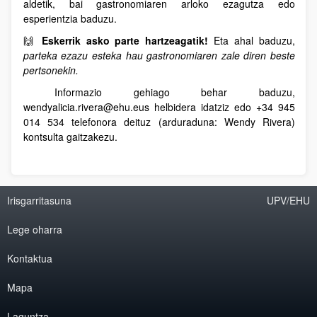
aldetik, bai gastronomiaren arloko ezagutza edo
esperientzia baduzu.
🙌
Eskerrik asko parte hartzeagatik!
Eta ahal baduzu,
parteka ezazu esteka hau gastronomiaren zale diren beste
pertsonekin.
Informazio gehiago behar baduzu,
wendyalicia.rivera@ehu.eus helbidera idatziz edo +34 945
014 534 telefonora deituz (arduraduna: Wendy Rivera)
kontsulta gaitzakezu.
Irisgarritasuna
UPV/EHU
Lege oharra
Kontaktua
Mapa
Laguntza