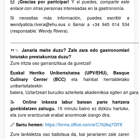
🙌
¡Gracias por participar!
Y si puedes,
comparte este
enlace con otras personas
interesadas en la gastronomía.
Si necesitas más información, puedes escribir a
wendyalicia.rivera@ehu.eus o llamar a +34 945 014 534
(responsable: Wendy Rivera).
___________________________________________________
🍴✨
Janaria maite duzu? Zale zara edo gastronomiari
lotutako prestakuntza duzu?
Zure iritzia oso garrantzitsua da guretzat!
Euskal Herriko Unibertsitatea (UPV/EHU), Basque
Culinary Center (BCC)
eta hainbat herrialdetako
unibertsitateekin
batera, Uztartzeari buruzko azterketa akademikoa egiten ari gara
📝
Online inkesta labur batean parte hartzera
gonbidatzen zaitugu.
15 minutu baino ez dizkizu hartuko,
eta zure erantzunak erabat anonimoak izango dira.
🔗
Sartu hemen
:
https://forms.office.com/e/C762kq7GYX
Zure lankidetza oso baliotsua da, bai janariaren zale zaren