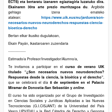
ECTS) eta bertaratu izanaren egiaztagiria luzatuko dira.
Ekainaren 30ra arte prezio murritzagoa du
. Argibide
gehiago izena emateko
atalean:
https://www.uik.eus/eu/jarduera/son-
necesarios-nuevos-neuroderechos-respuestas-ciencia-
bioetica-derecho
Bertan elkar ikusiko dugulakoan,
Ekain Payán, ikastaroaren zuzendaria
--------------
Estimado/a Profesor/Investigador/Alumno/a,
Te invitamos a participar en el
curso de verano UIK
titulado “¿Son necesarios nuevos neuroderechos?
Respuestas desde la ciencia, la bioética y el derecho”
,
que se celebrará el día
8 de septiembre en el Palacio
Miramar de Donostia-San Sebastián y
online
.
El curso ha sido organizado por el Grupo de Investigación
en Ciencias Sociales y Jurídicas Aplicadas a las Nuevas
Tecnociencias (G.I.CISJANT) de la Universidad del País
Vasco UPV/EHU y la Red Cátedra de Derecho y Genoma