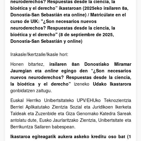
neuroderechos? Respuestas desde la ciencia, la
bioética y el derecho” ikastaroan (2025eko irailaren 8a,
Donostia-San Sebastián eta online) / Matricúlate en el
curso de UIK: "¿Son necesarios nuevos
neuroderechos? Respuestas desde la ciencia, la
bioética y el derecho" (8 de septiembre de 2025,
Donostia-San Sebastián y online)
Irakasle/Ikertzaile/Ikasle hori:
Honen bitartez,
irailaren 8an Donostiako Miramar
Jauregian eta
online
egingo den “¿Son necesarios
nuevos neuroderechos? Respuestas desde la ciencia,
la bioética y el derecho”
izeneko
Udako Ikastarora
gonbidatzen zaitugu.
Euskal Herriko Unibertsitateko UPV/EHUko Teknozientzia
Berriei Aplikatutako Zientzia Sozial eta Juridikoen Ikerketa
Taldeak eta Zuzenbide eta Giza Genomako Katedra Sareak
antolatu dute, Eusko Jaurlaritzako Zientzia, Unibertsitate eta
Berrikuntza Sailaren babespean.
Ikastaroa egiteagatik aukera askeko kreditu oso bat (1