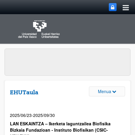
Menua
EHUTaula
2025/06/23-2025/09/30
LAN ESKAINTZA – Ikerketa laguntzailea Biofisika
Bizkaia Fundazioan - Instituto Biofisikan (CSIC-