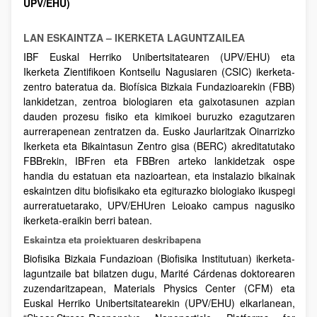
UPV/EHU)
LAN ESKAINTZA – IKERKETA LAGUNTZAILEA
IBF Euskal Herriko Unibertsitatearen (UPV/EHU) eta
Ikerketa Zientifikoen Kontseilu Nagusiaren (CSIC) ikerketa-
zentro bateratua da. Biofísica Bizkaia Fundazioarekin (FBB)
lankidetzan, zentroa biologiaren eta gaixotasunen azpian
dauden prozesu fisiko eta kimikoei buruzko ezagutzaren
aurrerapenean zentratzen da. Eusko Jaurlaritzak Oinarrizko
Ikerketa eta Bikaintasun Zentro gisa (BERC) akreditatutako
FBBrekin, IBFren eta FBBren arteko lankidetzak ospe
handia du estatuan eta nazioartean, eta instalazio bikainak
eskaintzen ditu biofisikako eta egiturazko biologiako ikuspegi
aurreratuetarako, UPV/EHUren Leioako campus nagusiko
ikerketa-eraikin berri batean.
Eskaintza eta proiektuaren deskribapena
Biofisika Bizkaia Fundazioan (Biofisika Institutuan) ikerketa-
laguntzaile bat bilatzen dugu, Marité Cárdenas doktorearen
zuzendaritzapean, Materials Physics Center (CFM) eta
Euskal Herriko Unibertsitatearekin (UPV/EHU) elkarlanean,