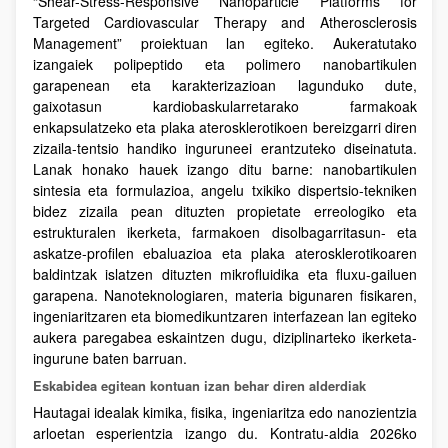
“Shear-Stress-Responsive Nanoparticle Platforms for
Targeted Cardiovascular Therapy and Atherosclerosis
Management” proiektuan lan egiteko. Aukeratutako
izangaiek polipeptido eta polimero nanobartikulen
garapenean eta karakterizazioan lagunduko dute,
gaixotasun kardiobaskularretarako farmakoak
enkapsulatzeko eta plaka aterosklerotikoen bereizgarri diren
zizaila-tentsio handiko inguruneei erantzuteko diseinatuta.
Lanak honako hauek izango ditu barne: nanobartikulen
sintesia eta formulazioa, angelu txikiko dispertsio-tekniken
bidez zizaila pean dituzten propietate erreologiko eta
estrukturalen ikerketa, farmakoen disolbagarritasun- eta
askatze-profilen ebaluazioa eta plaka aterosklerotikoaren
baldintzak islatzen dituzten mikrofluidika eta fluxu-gailuen
garapena. Nanoteknologiaren, materia bigunaren fisikaren,
ingeniaritzaren eta biomedikuntzaren interfazean lan egiteko
aukera paregabea eskaintzen dugu, diziplinarteko ikerketa-
ingurune baten barruan.
Eskabidea egitean kontuan izan behar diren alderdiak
Hautagai idealak kimika, fisika, ingeniaritza edo nanozientzia
arloetan esperientzia izango du. Kontratu-aldia 2026ko