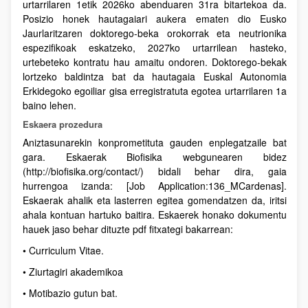
urtarrilaren 1etik 2026ko abenduaren 31ra bitartekoa da.
Posizio honek hautagaiari aukera ematen dio Eusko
Jaurlaritzaren doktorego-beka orokorrak eta neutrionika
espezifikoak eskatzeko, 2027ko urtarrilean hasteko,
urtebeteko kontratu hau amaitu ondoren. Doktorego-bekak
lortzeko baldintza bat da hautagaia Euskal Autonomia
Erkidegoko egoiliar gisa erregistratuta egotea urtarrilaren 1a
baino lehen.
Eskaera prozedura
Aniztasunarekin konprometituta gauden enplegatzaile bat
gara. Eskaerak Biofisika webgunearen bidez
(http://biofisika.org/contact/) bidali behar dira, gaia
hurrengoa izanda: [Job Application:136_MCardenas].
Eskaerak ahalik eta lasterren egitea gomendatzen da, iritsi
ahala kontuan hartuko baitira. Eskaerek honako dokumentu
hauek jaso behar dituzte pdf fitxategi bakarrean:
• Curriculum Vitae.
• Ziurtagiri akademikoa
• Motibazio gutun bat.