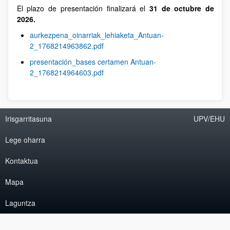
El plazo de presentación finalizará el
31 de octubre de
2026.
aurkezpena_oinarriak_lehiaketa_Antuan-
2_1768214963862.pdf
presentación_bases certamen Antuan-
2_1768214964603.pdf
Irisgarritasuna
UPV/EHU
Lege oharra
Kontaktua
Mapa
Laguntza