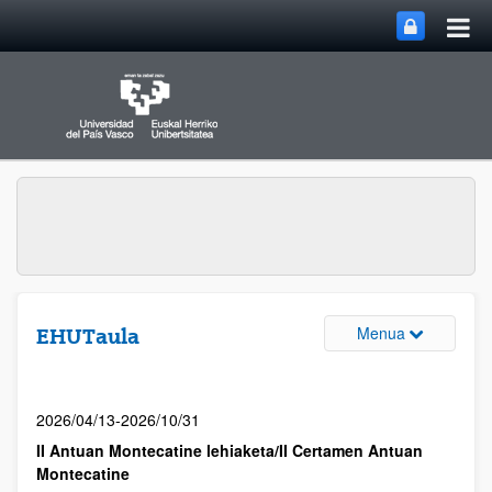
Menua
EHUTaula
2026/04/13-2026/10/31
II Antuan Montecatine lehiaketa/II Certamen Antuan
Montecatine