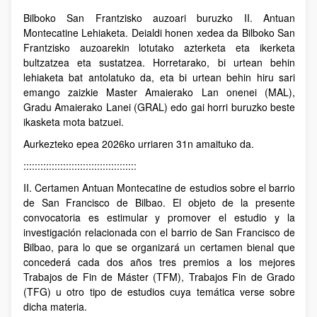
Bilboko San Frantzisko auzoari buruzko II. Antuan
Montecatine Lehiaketa. Deialdi honen xedea da Bilboko San
Frantzisko auzoarekin lotutako azterketa eta ikerketa
bultzatzea eta sustatzea. Horretarako, bi urtean behin
lehiaketa bat antolatuko da, eta bi urtean behin hiru sari
emango zaizkie Master Amaierako Lan onenei (MAL),
Gradu Amaierako Lanei (GRAL) edo gai horri buruzko beste
ikasketa mota batzuei.
Aurkezteko epea 2026ko urriaren 31n amaituko da.
::::::::::::::::::::::::::::::::::::::::
II. Certamen Antuan Montecatine de estudios sobre el barrio
de San Francisco de Bilbao. El objeto de la presente
convocatoria es estimular y promover el estudio y la
investigación relacionada con el barrio de San Francisco de
Bilbao, para lo que se organizará un certamen bienal que
concederá cada dos años tres premios a los mejores
Trabajos de Fin de Máster (TFM), Trabajos Fin de Grado
(TFG) u otro tipo de estudios cuya temática verse sobre
dicha materia.