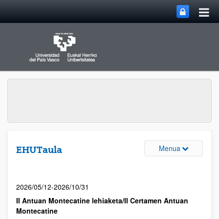
Menua
EHUTaula
2026/05/12-2026/10/31
II Antuan Montecatine lehiaketa/II Certamen Antuan
Montecatine