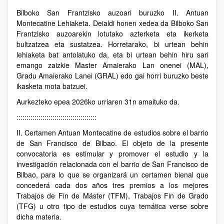
Bilboko San Frantzisko auzoari buruzko II. Antuan
Montecatine Lehiaketa. Deialdi honen xedea da Bilboko San
Frantzisko auzoarekin lotutako azterketa eta ikerketa
bultzatzea eta sustatzea. Horretarako, bi urtean behin
lehiaketa bat antolatuko da, eta bi urtean behin hiru sari
emango zaizkie Master Amaierako Lan onenei (MAL),
Gradu Amaierako Lanei (GRAL) edo gai horri buruzko beste
ikasketa mota batzuei.
Aurkezteko epea 2026ko urriaren 31n amaituko da.
::::::::::::::::::::::::::::::::::::::::
II. Certamen Antuan Montecatine de estudios sobre el barrio
de San Francisco de Bilbao. El objeto de la presente
convocatoria es estimular y promover el estudio y la
investigación relacionada con el barrio de San Francisco de
Bilbao, para lo que se organizará un certamen bienal que
concederá cada dos años tres premios a los mejores
Trabajos de Fin de Máster (TFM), Trabajos Fin de Grado
(TFG) u otro tipo de estudios cuya temática verse sobre
dicha materia.