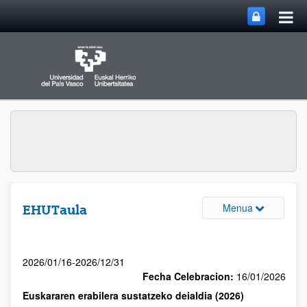
Menua
EHUTaula
2026/01/16-2026/12/31
Fecha Celebracion:
16/01/2026
Euskararen erabilera sustatzeko deialdia (2026)