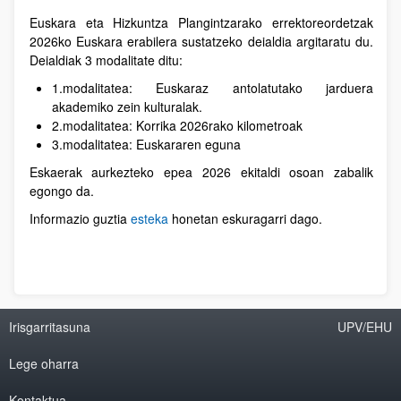
Euskara eta Hizkuntza Plangintzarako errektoreordetzak
2026ko Euskara erabilera sustatzeko deialdia argitaratu du.
Deialdiak 3 modalitate ditu:
1.modalitatea: Euskaraz antolatutako jarduera
akademiko zein kulturalak.
2.modalitatea: Korrika 2026rako kilometroak
3.modalitatea: Euskararen eguna
Eskaerak aurkezteko epea 2026 ekitaldi osoan zabalik
egongo da.
Informazio guztia
esteka
honetan eskuragarri dago.
Irisgarritasuna
UPV/EHU
Lege oharra
Kontaktua