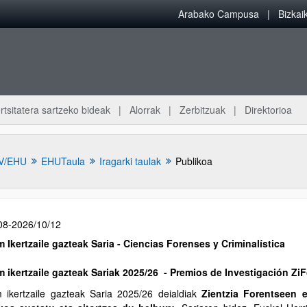
Arabako Campusa
Bizka
rtsitatera sartzeko bideak
Alorrak
Zerbitzuak
Direktorioa
V/EHU
EHUTaula
Iragarki taulak
Publikoa
08-2026/10/12
m Ikertzaile gazteak Saria - Ciencias Forenses y Criminalística
m ikertzaile gazteak Sariak 2025/26 - Premios de Investigación Zi
m ikertzaile gazteak Saria 2025/26 deialdiak
Zientzia Forentseen e