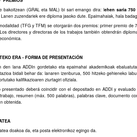
- PREMIOS
te bakoitzean (GRAL eta MAL) bi sari emango dira: l
ehen saria 750 
. Lanen zuzendariek ere diploma jasoko dute. Epaimahaiak, hala badag
modalidad (TFG y TFM) se otorgarán dos premios: primer premio de 7
Los directores y directoras de los trabajos también obtendrán diplo
 económica.
TEKO ERA - FORMA DE PRESENTACiÓN
n den lana ADDIn gordetako eta epaimahai akademikoak ebaluatut
azioa bidali behar da: lanaren izenburua, 500 hitzeko gehieneko lab
rtutako kalifikazioaren ziurtagiri ofiziala.
o presentado deberá coincidir con el depositado en ADDI y evaluado po
l trabajo, resumen (máx. 500 palabras), palabras clave, documento com
ón obtenida.
ATEA
tea doakoa da, eta posta elektronikoz egingo da.