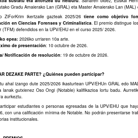
oa sustatu eta aitortzea du helburu
. Sariaren bidez, Euskal Her
utako Gradu Amaierako Lan (GRAL) eta Master Amaierako Lan (MAL) o
o ZiForKrim ikertzaile gazteak 2025/26
tiene como objetivo fo
ación en Ciencias Forenses y Criminalística
. El premio distingue l
r (TFM) defendidos en la UPV/EHU en el curso 2025/ 2026.
ko epea:
2026ko urriaren 10a arte.
ximo de presentación
: 10 octubre de 2026.
/ Notificación de resolución
: 19 de octubre de 2026.
R DEZAKE PARTE? ¿Quiénes pueden participar?
rtu ahal izango dute 2025/2026 ikasturtean UPV/EHUn GRAL edo MAL 
a lanak gutxienez Oso Ongi (Notable) kalifikazioa lortu badu. Aurretik
ra aurkeztu.
articipar estudiantes o personas egresadas de la UPV/EHU que ha
6, con una calificación mínima de Notable. No podrán presentarse tr
rias institucionales.