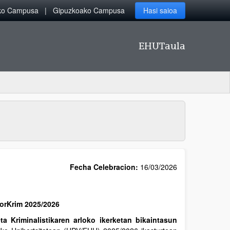
iko Campusa
Gipuzkoako Campusa
Hasi saioa
EHUTaula
Fecha Celebracion:
16/03/2026
ForKrim 2025/2026
ta Kriminalistikaren arloko ikerketan bikaintasun