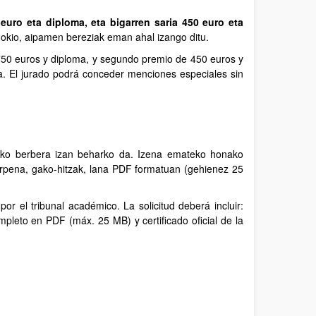
euro eta diploma, eta bigarren saria 450 euro eta
okio, aipamen bereziak eman ahal izango ditu.
50 euros y diploma, y segundo premio de 450 euros y
ma. El jurado podrá conceder menciones especiales sin
ako berbera izan beharko da. Izena emateko honako
urpena, gako-hitzak, lana PDF formatuan (gehienez 25
r el tribunal académico. La solicitud deberá incluir:
pleto en PDF (máx. 25 MB) y certificado oficial de la