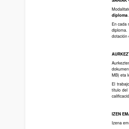
SARIAK 
Modalita
diploma
En cada 
diploma. 
dotación
AURKEZ
Aurkezte
dokument
MB) eta lo
El trabaj
título de
calificaci
IZEN EM
Izena ema