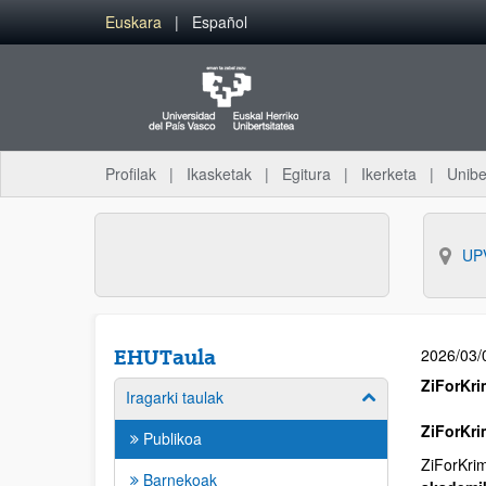
Euskara
Español
Profilak
Ikasketak
Egitura
Ikerketa
Unibe
UP
2026/03/
EHUTaula
ZiForKri
Iragarki taulak
ZiForKri
Publikoa
ZiForKri
Barnekoak