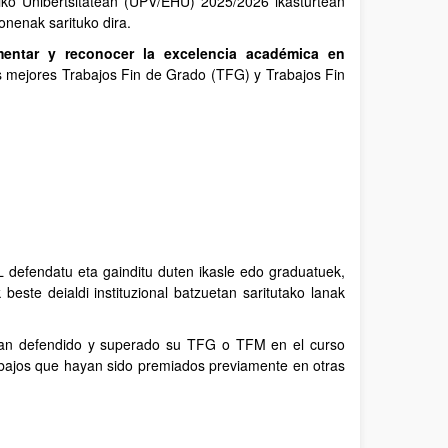
riko Unibertsitatean (UPV/EHU) 2025/2026 ikasturtean
nenak sarituko dira.
mentar y reconocer la excelencia académica en
os mejores Trabajos Fin de Grado (TFG) y Trabajos Fin
defendatu eta gainditu duten ikasle edo graduatuek,
 beste deialdi instituzional batzuetan saritutako lanak
yan defendido y superado su TFG o TFM en el curso
abajos que hayan sido premiados previamente en otras