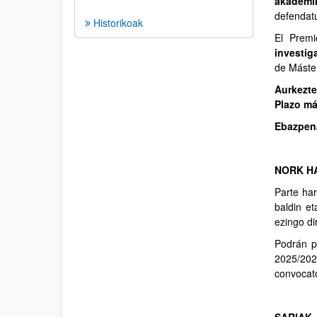
akademik
defendat
Historikoak
El Premi
investig
de Máste
Aurkezte
Plazo má
Ebazpena
NORK HA
Parte ha
baldin et
ezingo di
Podrán p
2025/202
convocato