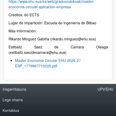
https://www.ehu.eus/es/web/graduondokoak/master-
economia-circular-aplicacion-empresa
Créditos: 60 ECTS
Lugar de impartición: Escuela de Ingeniería de Bilbao
Más información:
Rikardo Minguez Gabiña (rikardo.minguez@ehu.eus)
Estibaliz Saez de Camara Oleaga
(estibaliz.saezdecamara@ehu.eus)
Master Economia Circular EHU 2026-27
ESP_1779867710225.pdf
Irisgarritasuna
UPV/EHU
Lege oharra
Kontaktua