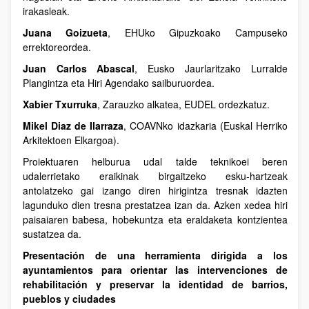
irakasleak.
Juana Goizueta
, EHUko Gipuzkoako Campuseko
errektoreordea.
Juan Carlos Abascal
, Eusko Jaurlaritzako Lurralde
Plangintza eta Hiri Agendako sailburuordea.
Xabier Txurruka
, Zarauzko alkatea, EUDEL ordezkatuz.
Mikel Diaz de Ilarraza
, COAVNko idazkaria (Euskal Herriko
Arkitektoen Elkargoa).
Proiektuaren helburua udal talde teknikoei beren
udalerrietako eraikinak birgaitzeko esku-hartzeak
antolatzeko gai izango diren hirigintza tresnak idazten
lagunduko dien tresna prestatzea izan da. Azken xedea hiri
paisaiaren babesa, hobekuntza eta eraldaketa kontzientea
sustatzea da.
Presentación de una herramienta dirigida a los
ayuntamientos para orientar las intervenciones de
rehabilitación y preservar la identidad de barrios,
pueblos y ciudades