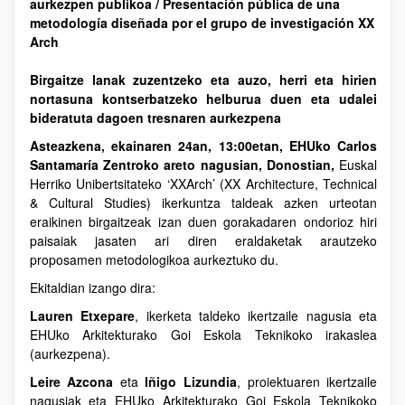
aurkezpen publikoa / Presentación pública de una
metodología diseñada por el grupo de investigación XX
Arch
Birgaitze lanak zuzentzeko eta auzo, herri eta hirien
nortasuna kontserbatzeko helburua duen eta udalei
bideratuta dagoen tresnaren aurkezpena
Asteazkena, ekainaren 24an, 13:00etan, EHUko Carlos
Santamaría Zentroko areto nagusian, Donostian,
Euskal
Herriko Unibertsitateko ‘XXArch’ (XX Architecture, Technical
& Cultural Studies) ikerkuntza taldeak azken urteotan
eraikinen birgaitzeak izan duen gorakadaren ondorioz hiri
paisaiak jasaten ari diren eraldaketak arautzeko
proposamen metodologikoa aurkeztuko du.
Ekitaldian izango dira:
Lauren Etxepare
, ikerketa taldeko ikertzaile nagusia eta
EHUko Arkitekturako Goi Eskola Teknikoko irakaslea
(aurkezpena).
Leire Azcona
eta
Iñigo Lizundia
, proiektuaren ikertzaile
nagusiak eta EHUko Arkitekturako Goi Eskola Teknikoko