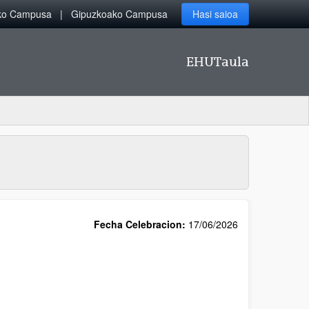
iko Campusa
Gipuzkoako Campusa
Hasi saioa
EHUTaula
Fecha Celebracion:
17/06/2026