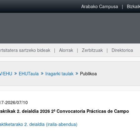
Arabako Campusa
Bizka
rtsitatera sartzeko bideak
Alorrak
Zerbitzuak
Direktorioa
V/EHU
EHUTaula
Iragarki taulak
Publikoa
17-2026/07/10
aktikak 2. deialdia 2026 2ª Convocatoria Prácticas de Campo
ktiketarako 2. deialdia (iraila-abendua)