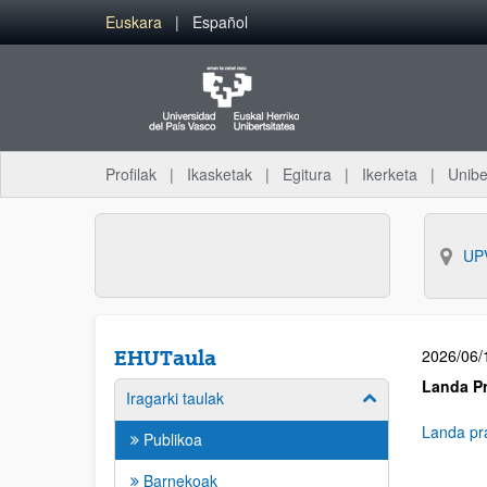
Euskara
Español
Profilak
Ikasketak
Egitura
Ikerketa
Unibe
UP
2026/06/
EHUTaula
Landa Pr
Iragarki taulak
Landa pra
Publikoa
Barnekoak