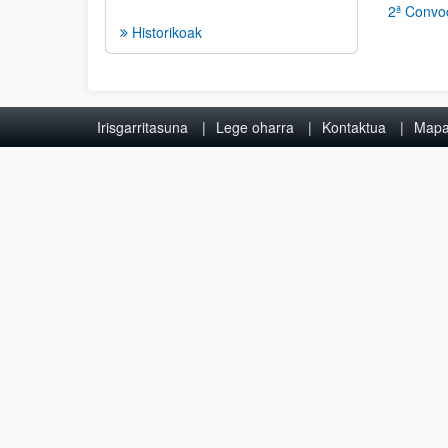
2ª Convoc
Historikoak
Irisgarritasuna
Lege oharra
Kontaktua
Map