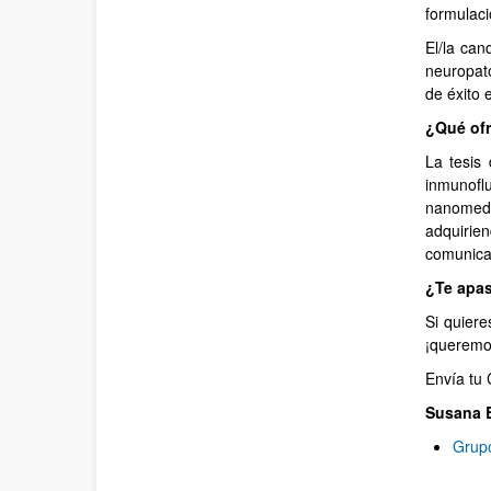
formulaci
El/la can
neuropato
de éxito 
¿Qué of
La tesis 
inmunofl
nanomedi
adquirie
comunicac
¿Te apas
Si quiere
¡queremo
Envía tu 
Susana 
Grup