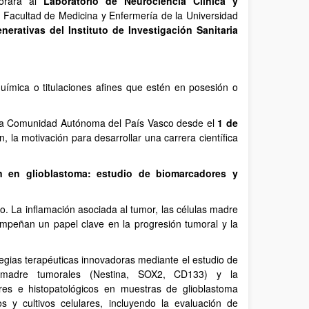
orará al
Laboratorio de Neurociencia Clínica y
 Facultad de Medicina y Enfermería de la Universidad
rativas del Instituto de Investigación Sanitaria
uímica o titulaciones afines que estén en posesión o
la Comunidad Autónoma del País Vasco desde el
1 de
n, la motivación para desarrollar una carrera científica
ón en glioblastoma: estudio de biomarcadores y
to. La inflamación asociada al tumor, las células madre
mpeñan un papel clave en la progresión tumoral y la
ategias terapéuticas innovadoras mediante el estudio de
s madre tumorales (Nestina, SOX2, CD133) y la
es e histopatológicos en muestras de glioblastoma
y cultivos celulares, incluyendo la evaluación de