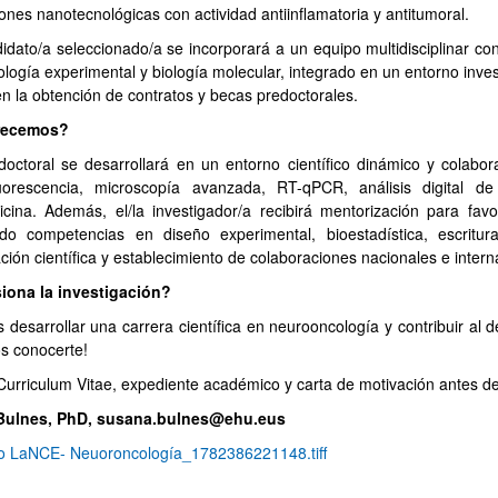
ones nanotecnológicas con actividad antiinflamatoria y antitumoral.
didato/a seleccionado/a se incorporará a un equipo multidisciplinar c
logía experimental y biología molecular, integrado en un entorno inve
en la obtención de contratos y becas predoctorales.
recemos?
doctoral se desarrollará en un entorno científico dinámico y colabo
uorescencia, microscopía avanzada, RT-qPCR, análisis digital de 
cina. Además, el/la investigador/a recibirá mentorización para favo
ndo competencias en diseño experimental, bioestadística, escritura
ión científica y establecimiento de colaboraciones nacionales e intern
iona la investigación?
s desarrollar una carrera científica en neurooncología y contribuir al 
s conocerte!
Curriculum Vitae, expediente académico y carta de motivación antes del
Bulnes, PhD,
susana.bulnes@ehu.eus
o LaNCE- Neuoroncología_1782386221148.tiff