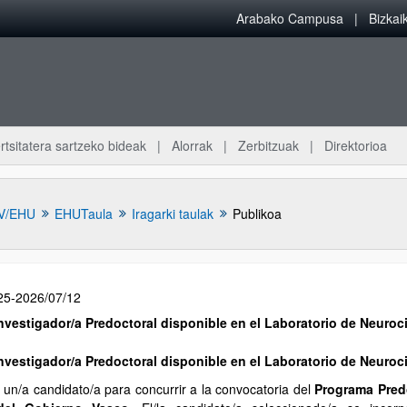
Arabako Campusa
Bizka
rtsitatera sartzeko bideak
Alorrak
Zerbitzuak
Direktorioa
V/EHU
EHUTaula
Iragarki taulak
Publikoa
25-2026/07/12
nvestigador/a Predoctoral disponible en el Laboratorio de Neuroc
nvestigador/a Predoctoral disponible en el Laboratorio de Neuroc
un/a candidato/a para concurrir a la convocatoria del
Programa Pred