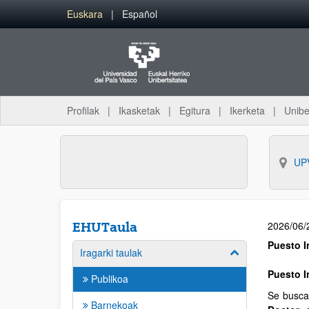
Euskara
Español
Profilak
Ikasketak
Egitura
Ikerketa
Unibe
UP
2026/06/
EHUTaula
Puesto I
Iragarki taulak
Puesto I
Publikoa
Se busca 
Barnekoak