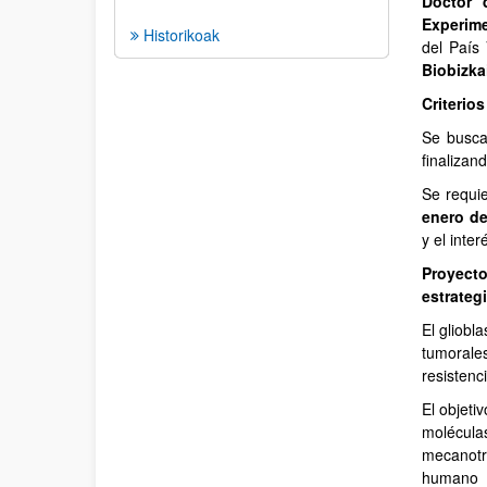
Doctor 
Experime
Historikoak
del País
Biobizka
Criterio
Se busca
finalizan
Se requi
enero de
y el inte
Proyect
estrateg
El gliobl
tumorale
resistenc
El objeti
molécul
mecanotr
humano c