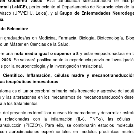
del Gobierno Vasco
. El/la candidato/a seleccionado/a se incorp
ntal (LaNCE)
, perteneciente al Departamento de Neurociencias de la
 Vasco (UPV/EHU, Leioa), y al
Grupo de Enfermedades Neurodegene
ia.
s de Selección:
n graduados/as en Medicina, Farmacia, Biología, Biotecnología, Bioq
do un Máster en Ciencias de la Salud.
ere una
nota media igual o superior a 8
y estar empadronado/a en 
 2026
. Se valorará positivamente la experiencia previa en investigació
rés por la neurooncología y la investigación traslacional.
o Científico: Inflamación, células madre y mecanotransducci
ias terapéuticas innovadoras
astoma es el tumor cerebral primario más frecuente y agresivo del adul
s y las alteraciones en los mecanismos de mecanotransducción dese
ia a los tratamientos.
vo del proyecto es identificar nuevos biomarcadores y desarrollar estr
as relacionadas con la inflamación (IL-6, TNFα), las célula
ansducción (PIEZO1). Para ello, se combinarán estudios molecular
on aproximaciones experimentales en modelos preclínicos murinos 