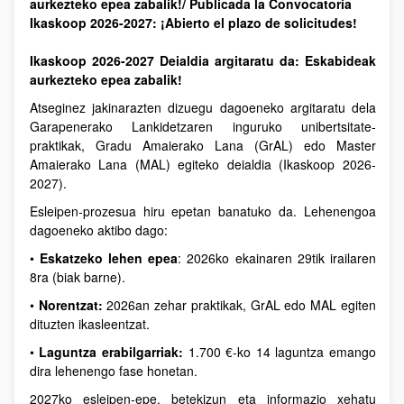
aurkezteko epea zabalik!/ Publicada la Convocatoria
Ikaskoop 2026-2027: ¡Abierto el plazo de solicitudes!
Ikaskoop 2026-2027 Deialdia argitaratu da: Eskabideak
aurkezteko epea zabalik!
Atseginez jakinarazten dizuegu dagoeneko argitaratu dela
Garapenerako Lankidetzaren inguruko unibertsitate-
praktikak, Gradu Amaierako Lana (GrAL) edo Master
Amaierako Lana (MAL) egiteko deialdia (Ikaskoop 2026-
2027).
Esleipen-prozesua hiru epetan banatuko da. Lehenengoa
dagoeneko aktibo dago:
•
Eskatzeko lehen epea
: 2026ko ekainaren 29tik irailaren
8ra (biak barne).
•
Norentzat:
2026an zehar praktikak, GrAL edo MAL egiten
dituzten ikasleentzat.
•
Laguntza erabilgarriak:
1.700 €-ko 14 laguntza emango
dira lehenengo fase honetan.
2027ko esleipen-epe, betekizun eta informazio xehatu