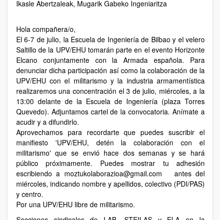
Ikasle Abertzaleak, Mugarik Gabeko Ingeniaritza
Hola compañera/o,
El 6-7 de julio, la Escuela de Ingeniería de Bilbao y el velero
Saltillo de la UPV/EHU tomarán parte en el evento Horizonte
Elcano conjuntamente con la Armada española. Para
denunciar dicha participación así como la colaboración de la
UPV/EHU con el militarismo y la industria armamentística
realizaremos una concentración el 3 de julio, miércoles, a la
13:00 delante de la Escuela de Ingeniería (plaza Torres
Quevedo). Adjuntamos cartel de la convocatoria. Anímate a
acudir y a difundirlo.
Aprovechamos para recordarte que puedes suscribir el
manifiesto 'UPV/EHU, detén la colaboración con el
militarismo' que se envió hace dos semanas y se hará
público próximamente. Puedes mostrar tu adhesión
escribiendo a moztukolaborazioa@gmail.com antes del
miércoles, indicando nombre y apellidos, colectivo (PDI/PAS)
y centro.
Por una UPV/EHU libre de militarismo.
Secciones sindicales de LAB, STEILAS y ELA en la