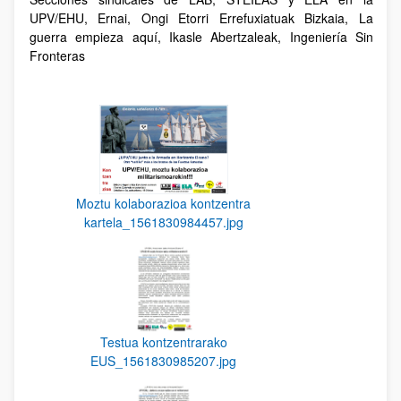
UPV/EHU, Ernai, Ongi Etorri Errefuxiatuak Bizkaia, La
guerra empieza aquí, Ikasle Abertzaleak, Ingeniería Sin
Fronteras
Moztu kolaborazioa kontzentra
kartela_1561830984457.jpg
Testua kontzentrarako
EUS_1561830985207.jpg