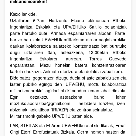
militarismoarekin!
Kaixo lankide,
Uztailaren 6-7an, Horizonte Elcano ekimenean Bilboko
Ingeniaritza Eskolak eta UPV/EHUko Saltillo belaontziak
parte hartuko dute, Armada espainiarraren alboan. Parte-
hartze hau zein UPV/EHUk militarismo eta armagintzarekiko
daukan kolaborazioa salatzeko kontzentrazio bat burutuko
dugu uztailaren 3an, asteazkena, 13:00etan Bilboko
Ingeniaritza Eskolaren aurrean, Torres Quevedo
enparantzan. Mezu honekin batera kontzentrazioaren
kartela daukazu. Animatu etortzera eta deialdia zabaltzera.
Bide batez, gogoratzen dizugu duela bi aste zabaldu zen eta
laster publiko egingo den 'UPV/EHU, moztu kolaborazioa
militarismoarekin' agiriari atxikimendua eman ahal diozula.
Egin dezakezu asteazkena baino lehen
moztukolaborazioa@gmail.com helbidera idazten, izen-
abizenak, kolektiboa (IRI/AZP) eta zentroa seinalatuz.
Militarismorik gabeko UPV/EHU baten alde.
LAB, STEILAS eta ELAren UPV/EHUko atal sindikalak, Ernai,
Ongi Etorri Errefuxiatuak Bizkaia, Gerra hemen hasten da,