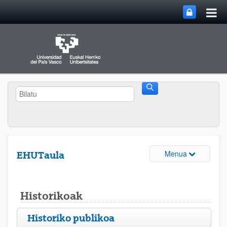
Bilaketa
Menua
EHUTaula
Historikoak
Historiko publikoa