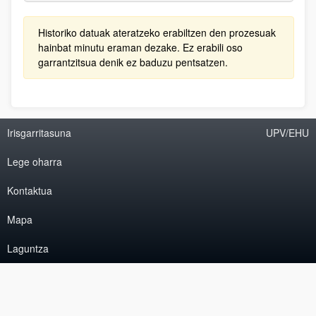
Historiko datuak ateratzeko erabiltzen den prozesuak
hainbat minutu eraman dezake. Ez erabili oso
garrantzitsua denik ez baduzu pentsatzen.
Irisgarritasuna
UPV/EHU
Lege oharra
Kontaktua
Mapa
Laguntza